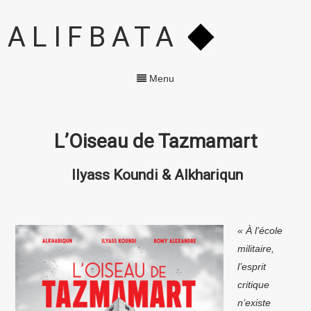
ALIFBATA
Menu
L’Oiseau de Tazmamart
Ilyass Koundi & Alkhariqun
« À l’école
militaire,
l’esprit
critique
n’existe