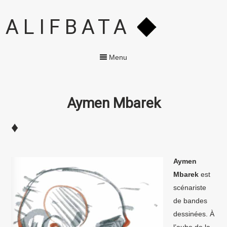
ALIFBATA
Menu
Aymen Mbarek
♦
Aymen
Mbarek
est
scénariste
de bandes
dessinées. À
l’aube de la