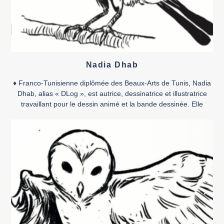
Nadia Dhab
♦ Franco-Tunisienne diplômée des Beaux-Arts de Tunis, Nadia
Dhab, alias « DLog », est autrice, dessinatrice et illustratrice
travaillant pour le dessin animé et la bande dessinée. Elle
collabore régulièrement avec le collectif LAB619 depuis 2014.
Comme la plupart des artistes, dit-elle, elle n’a pas besoin
d’argent, et encore moins de manger, car elle se […]