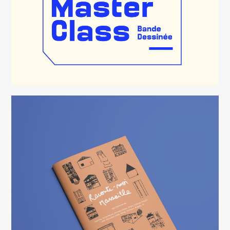
ATELIER FANZINE « RACONTE-MOI
MARSEILLE »