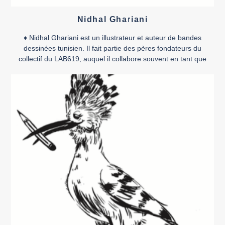
Nidhal Ghariani
♦ Nidhal Ghariani est un illustrateur et auteur de bandes
dessinées tunisien. Il fait partie des pères fondateurs du
collectif du LAB619, auquel il collabore souvent en tant que
scénariste aux côtés d’autres illustrateurs. Il considère
l’expression artistique comme étant le moteur essentiel du
progrès social. « S’investir dans sa passion donne un sens à
[…]