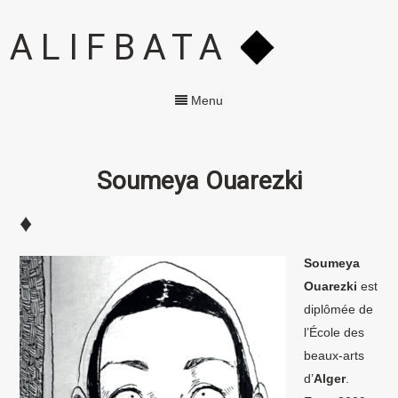
ALIFBATA
Menu
Soumeya Ouarezki
♦
S
oumeya
Ouarezki
est
diplômée de
l’École des
beaux-arts
d’
Alger
.