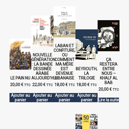
LABAN ET
CONFITURE,
NOUVELLE
OU
GÉNÉRATION
COMMENT
ÇA
: LA BANDE
MA MÈRE
RESTERA
DESSINÉE
EST
BEYROUTH,
ENTRE
ARABE
DEVENUE
LA
NOUS –
LE PAIN NU
AUJOURD’HUI.
LIBANAISE
TRILOGIE
KHALF AL
BAB
20,00
€
22,00
€
18,00
€
18,00
€
TTC
TTC
TTC
TTC
20,00
€
TTC
Ajouter au
Ajouter au
Ajouter au
Ajouter au
panier
panier
panier
panier
Lire la suite