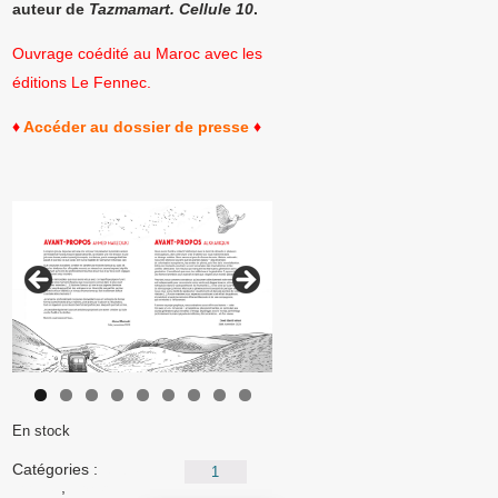
auteur de
Tazmamart. Cellule 10
.
Ouvrage coédité au Maroc avec les
éditions Le Fennec.
♦
Accéder au dossier de presse
♦
En stock
quantité
Catégories :
edition-
de
accueil
,
Livres