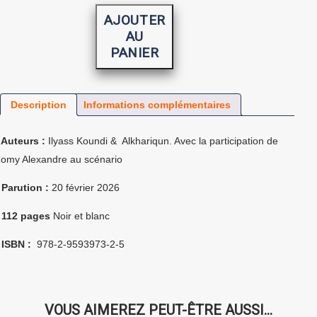
L'Oiseau
de
AJOUTER
Tazmamart
AU
PANIER
Description
Informations complémentaires
 Auteurs :
Ilyass Koundi & Alkhariqun. Avec la participation de
omy Alexandre au scénario
 Parution :
20 février 2026
 112 pages
Noir et blanc
 ISBN :
978-2-9593973-2-5
VOUS AIMEREZ PEUT-ÊTRE AUSSI…