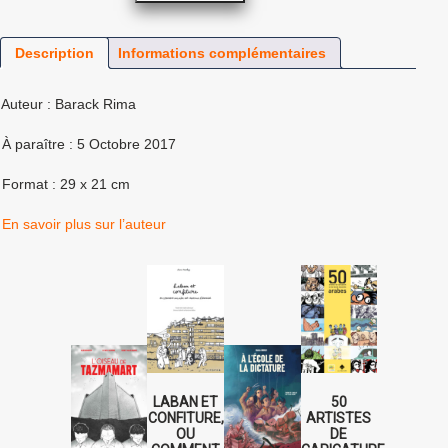
Description
Informations complémentaires
 Auteur : Barack Rima
 À paraître : 5 Octobre 2017
 Format : 29 x 21 cm
♦
En savoir plus sur l’auteur
LABAN ET
50
CONFITURE,
ARTISTES
OU
DE