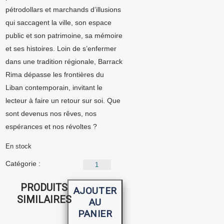
pétrodollars et marchands d’illusions
qui saccagent la ville, son espace
public et son patrimoine, sa mémoire
et ses histoires. Loin de s’enfermer
dans une tradition régionale, Barrack
Rima dépasse les frontières du
Liban contemporain, invitant le
lecteur à faire un retour sur soi. Que
sont devenus nos rêves, nos
espérances et nos révoltes ?
En stock
quantité
Catégorie :
Livres
de
Beyrouth,
PRODUITS
La
AJOUTER
trilogie
SIMILAIRES
AU
PANIER