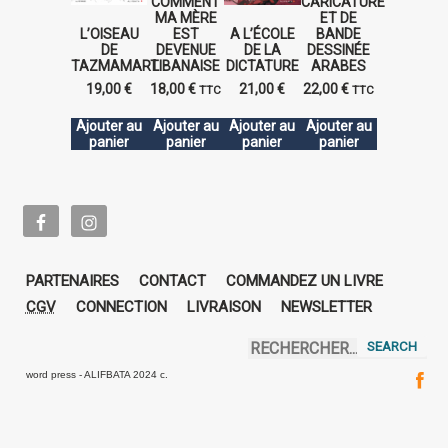
COMMENT
CARICATURE
MA MÈRE
ET DE
L’OISEAU
EST
A L’ÉCOLE
BANDE
DE
DEVENUE
DE LA
DESSINÉE
TAZMAMART
LIBANAISE
DICTATURE
ARABES
19,00
€
18,00
€
21,00
€
22,00
€
TTC
TTC
Ajouter au
Ajouter au
Ajouter au
Ajouter au
panier
panier
panier
panier
PARTENAIRES
CONTACT
COMMANDEZ UN LIVRE
CGV
CONNECTION
LIVRAISON
NEWSLETTER
word press - ALIFBATA 2024 c.