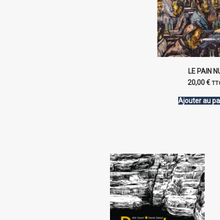
LE PAIN N
20,00
€
TT
Ajouter au pa