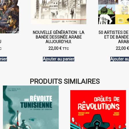
NOUVELLE GÉNÉRATION : LA
50 ARTISTES D
BANDE DESSINÉE ARABE
ET DE BANDE
U
AUJOURD’HUI.
ARAB
22,00
€
22,00
C
TTC
nier
Ajouter au panier
Ajouter au
PRODUITS SIMILAIRES