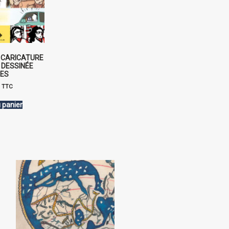
E CARICATURE
 DESSINÉE
ES
€
TTC
 panier