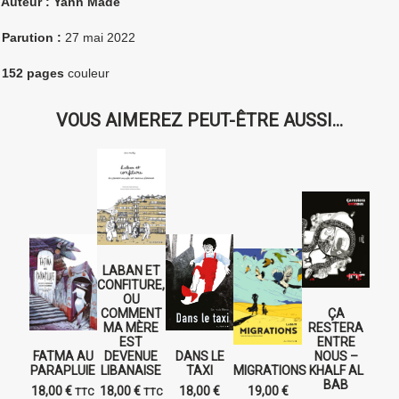
 Auteur : Yann Madé
 Parution :
27 mai 2022
 152 pages
couleur
VOUS AIMEREZ PEUT-ÊTRE AUSSI…
LABAN ET
CONFITURE,
OU
COMMENT
ÇA
MA MÈRE
RESTERA
EST
ENTRE
FATMA AU
DEVENUE
DANS LE
NOUS –
PARAPLUIE
LIBANAISE
TAXI
MIGRATIONS
KHALF AL
BAB
18,00
€
18,00
€
18,00
€
19,00
€
TTC
TTC