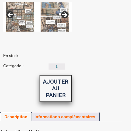
En stock
quantité
Catégorie :
de
Uncategorized
Un
autre
AJOUTER
dessin
AU
du
monde
PANIER
Description
Informations complémentaires