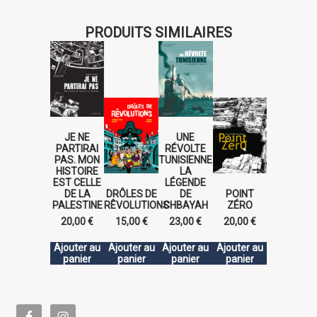
PRODUITS SIMILAIRES
JE NE
UNE
PARTIRAI
RÉVOLTE
PAS. MON
TUNISIENNE.
HISTOIRE
LA
EST CELLE
LÉGENDE
DE LA
DRÔLES DE
DE
POINT
PALESTINE
RÊVOLUTIONS
CHBAYAH
ZÉRO
20,00
€
15,00
€
23,00
€
20,00
€
Ajouter au
Ajouter au
Ajouter au
Ajouter au
panier
panier
panier
panier