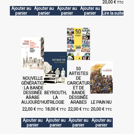
20,00
€
TTC
Ajouter au
Ajouter au
Ajouter au
Ajouter au
panier
panier
panier
panier
Lire la suite
50
ARTISTES
NOUVELLE
DE
GÉNÉRATION
CARICATURE
: LA BANDE
ET DE
DESSINÉE
BEYROUTH,
BANDE
ARABE
LA
DESSINÉE
AUJOURD’HUI.
TRILOGIE
ARABES
LE PAIN NU
22,00
€
18,00
€
22,00
€
20,00
€
TTC
TTC
TTC
TTC
Ajouter au
Ajouter au
Ajouter au
Ajouter au
panier
panier
panier
panier