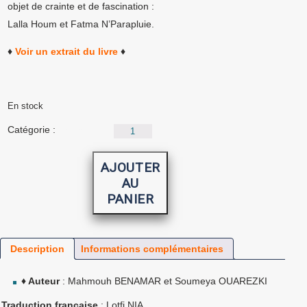
objet de crainte et de fascination :
Lalla Houm et Fatma N’Parapluie.
♦
Voir un extrait du livre
♦
En stock
quantité
Catégorie :
Livres
de
Fatma
au
AJOUTER
parapluie
AU
PANIER
Description
Informations complémentaires
♦ Auteur
: Mahmouh BENAMAR et Soumeya OUAREZKI
 Traduction française
: Lotfi NIA