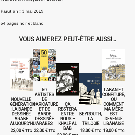
 Parution :
3 mai 2019
♦
64 pages noir et blanc
VOUS AIMEREZ PEUT-ÊTRE AUSSI…
50
LABAN ET
ARTISTES
CONFITURE,
NOUVELLE
DE
OU
GÉNÉRATION
CARICATURE
ÇA
COMMENT
: LA BANDE
ET DE
RESTERA
MA MÈRE
DESSINÉE
BANDE
ENTRE
BEYROUTH,
EST
ARABE
DESSINÉE
NOUS –
LA
DEVENUE
AUJOURD’HUI.
ARABES
KHALF AL
TRILOGIE
LIBANAISE
BAB
22,00
€
22,00
€
18,00
€
18,00
€
TTC
TTC
TTC
TTC