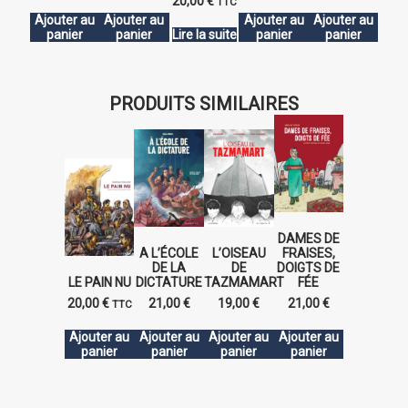
20,00
€
TTC
Ajouter au
Ajouter au
Ajouter au
Ajouter au
panier
panier
Lire la suite
panier
panier
PRODUITS SIMILAIRES
DAMES DE
A L’ÉCOLE
L’OISEAU
FRAISES,
DE LA
DE
DOIGTS DE
LE PAIN NU
DICTATURE
TAZMAMART
FÉE
20,00
€
21,00
€
19,00
€
21,00
€
TTC
Ajouter au
Ajouter au
Ajouter au
Ajouter au
panier
panier
panier
panier