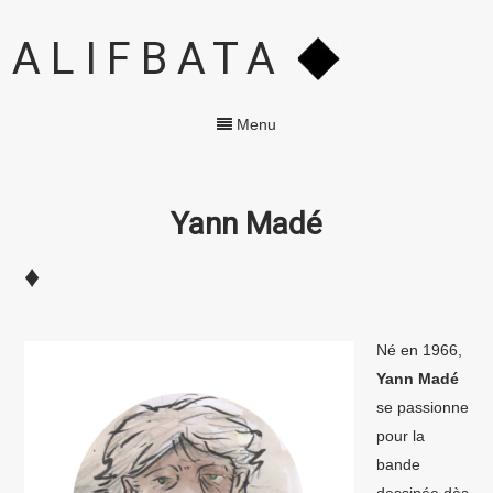
ALIFBATA
Menu
Yann Madé
♦
Né en 1966,
Yann Madé
se passionne
pour la
bande
dessinée dès