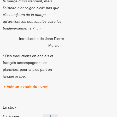
la
marge qu’ils viennent, mais
l’histoire n’enseigne-t-elle pas que
c’est toujours
de la marge
qu’arrivent les nouveautés voire les
bouleversements ?… »
– Introduction de Jean Pierre
Mercier –
* Des traductions en anglais et
français accompagnent les
planches, pour la plus part en
langue arabe.
♦ Voir un extrait du livre♦
En stock
quantité
Catégorie :
Livres