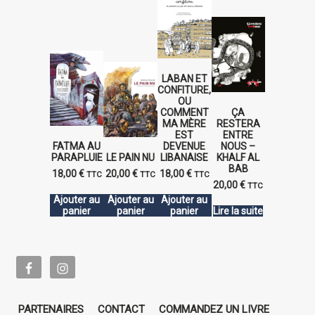
LABAN ET
CONFITURE,
OU
COMMENT
ÇA
MA MÈRE
RESTERA
EST
ENTRE
FATMA AU
DEVENUE
NOUS –
PARAPLUIE
LE PAIN NU
LIBANAISE
KHALF AL
BAB
18,00
€
20,00
€
18,00
€
TTC
TTC
TTC
20,00
€
TTC
Ajouter au
Ajouter au
Ajouter au
panier
panier
panier
Lire la suite
PARTENAIRES
CONTACT
COMMANDEZ UN LIVRE