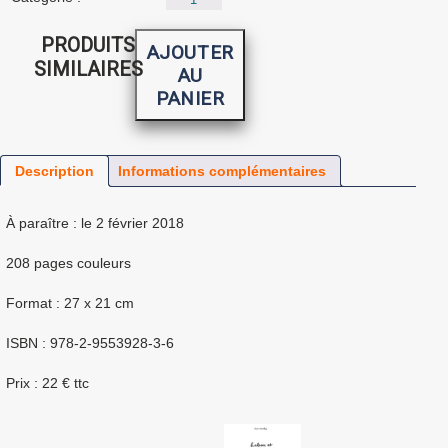
de
Nouvelle
PRODUITS
génération
AJOUTER
:
SIMILAIRES
AU
La
bande
PANIER
dessinée
arabe
aujourd'hui.
Description
Informations complémentaires
♦
À paraître : le 2 février 2018
♦
208 pages couleurs
♦
Format : 27 x 21 cm
♦
ISBN : 978-2-9553928-3-6
♦
Prix : 22 € ttc