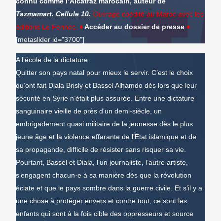
connu comme l’Alcatraz marocain, auteur de
Tazmamart. Cellule 10
.
Ouvrage coédité au Maroc avec les
éditions Le Fennec.
♦
Accéder au dossier de presse
♦
[metaslider id="3700"]
A l’école de la dictature
Quitter son pays natal pour mieux le servir. C’est le choix
qu’ont fait Diala Brisly et Bassel Alhamdo dès lors que leur
sécurité en Syrie n’était plus assurée. Entre une dictature
sanguinaire vieille de près d’un demi-siècle, un
embrigadement quasi militaire de la jeunesse dès le plus
jeune âge et la violence effarante de l’État islamique et de
sa propagande, difficile de résister sans risquer sa vie.
Pourtant, Bassel et Diala, l’un journaliste, l’autre artiste,
s’engagent chacun·e à sa manière dès que la révolution
éclate et que le pays sombre dans la guerre civile. Et s’il y a
une chose à protéger envers et contre tout, ce sont les
enfants qui sont à la fois cible des oppresseurs et source