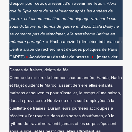
d’espoir pour ceux qui rêvent d’un avenir meilleur. «
Alors
que la Syrie tente de se réinventer après les années de
guerre, cet album constitue un témoignage rare sur la vie
sous dictature, en temps de guerre et d’exil. Diala Brisly ne
se contente pas de témoigner, elle transforme l’intime en
mémoire partagée.
» Racha abazied (directrice éditoriale au
Centre arabe de recherche et d'études politiques de Paris
CAREP)
♦
Accéder au dossier de presse
♦
[metaslider
id="3632"]
Dames de fraises, doigts de fée
Comme de milliers de femmes chaque année, Farida, Nadia
et Najet quittent le Maroc laissant derrière elles enfants,
maisons et souvenirs pour s’installer, le temps d’une saison,
dans la province de Huelva où elles sont employées à la
cueillette de fraises. Durant leurs journées accroupies à
récolter « l’or rouge » dans des serres étouffantes, où le
rythme de travail ne ralentit jamais et les corps s’épuisent
sous le soleil et les pesticides, elles affrontent les