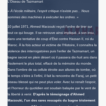
L’Oiseau de Tazmamart
« À l'école militaire, l'esprit critique n'existe pas... Nous
sommes des machines à exécuter les ordres. »
10 juillet 1971, Ahmed Marzouki reçoit l'ordre de tirer sur
tout ce qui bouge. Il se retrouve ainsi impliqué, à son insu,
dans une tentative de coup d'État contre Hassan II, roi du
Maroc. À la fois acteur et victime de l'Histoire, il connaîtra la
violence des interrogatoires puis l'enfer de Tazmamart, un
bagne secret en plein désert où il passera dix-huit ans dans
l'isolement le plus total, effacé de la mémoire du monde.
Dans l'ombre de sa cellule étroite aux allures de tombe, où
le temps s'étire à l'infi
ni, il fait la rencontre de Faraj, un petit
oiseau blessé qui ne peut plus voler. Avec lui renaît l’espoir,
et l’horreur du quotidien est soudain balayée par le vent de
la liberté à venir.
D’après le témoignage d'Ahmed
Marzouki, l’un des rares rescapés du bagne tristement