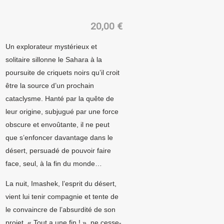
POINT ZÉRO
20,00
€
Un explorateur mystérieux et
solitaire sillonne le Sahara à la
poursuite de criquets noirs qu’il croit
être la source d’un prochain
cataclysme. Hanté par la quête de
leur origine, subjugué par une force
obscure et envoûtante, il ne peut
que s’enfoncer davantage dans le
désert, persuadé de pouvoir faire
face, seul, à la fin du monde…
La nuit, Imashek, l’esprit du désert,
vient lui tenir compagnie et tente de
le convaincre de l’absurdité de son
projet. « Tout a une fin ! », ne cesse-