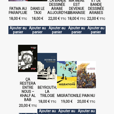
: LA BANDE
MA MÈRE
ET DE
DESSINÉE
EST
BANDE
FATMA AU
DANS LE
ARABE
DEVENUE
DESSINÉE
PARAPLUIE
TAXI
AUJOURD’HUI.
LIBANAISE
ARABES
18,00
€
18,00
€
22,00
€
18,00
€
22,00
€
TTC
TTC
TTC
TTC
Ajouter au
Ajouter au
Ajouter au
Ajouter au
Ajouter au
panier
panier
panier
panier
panier
ÇA
RESTERA
ENTRE
BEYROUTH,
NOUS –
LA
KHALF AL
TRILOGIE
MIGRATIONS
LE PAIN NU
BAB
18,00
€
19,00
€
20,00
€
TTC
TTC
20,00
€
TTC
Ajouter au
Ajouter au
Ajouter au