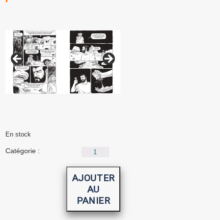
En stock
quantité
Catégorie :
de
Uncategorized
Point
zéro
AJOUTER
AU
PANIER