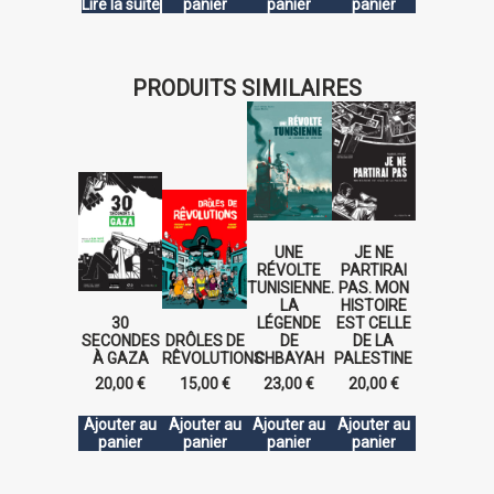
Lire la suite
panier
panier
panier
PRODUITS SIMILAIRES
UNE
JE NE
RÉVOLTE
PARTIRAI
TUNISIENNE.
PAS. MON
LA
HISTOIRE
30
LÉGENDE
EST CELLE
SECONDES
DRÔLES DE
DE
DE LA
À GAZA
RÊVOLUTIONS
CHBAYAH
PALESTINE
20,00
€
15,00
€
23,00
€
20,00
€
Ajouter au
Ajouter au
Ajouter au
Ajouter au
panier
panier
panier
panier