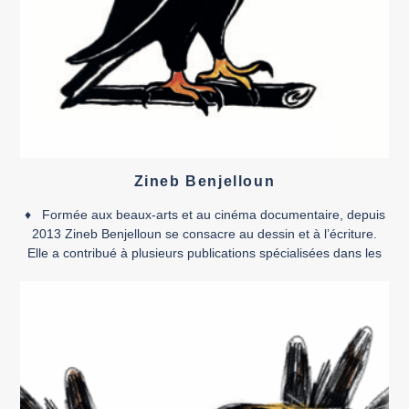
Zineb Benjelloun
♦ Formée aux beaux-arts et au cinéma documentaire, depuis
2013 Zineb Benjelloun se consacre au dessin et à l’écriture.
Elle a contribué à plusieurs publications spécialisées dans les
arts graphiques (Samandal au Liban, Skefkef et Dyptic au
Maroc, LAB619 en Tunisie, Slanted en Allemagne ou Fractal au
Mexique) et exposé à la Gaîté lyrique […]