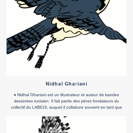
Nidhal Ghariani
♦ Nidhal Ghariani est un illustrateur et auteur de bandes
dessinées tunisien. Il fait partie des pères fondateurs du
collectif du LAB619, auquel il collabore souvent en tant que
scénariste aux côtés d’autres illustrateurs. Il considère
l’expression artistique comme étant le moteur essentiel du
progrès social. « S’investir dans sa passion donne un sens à
[…]