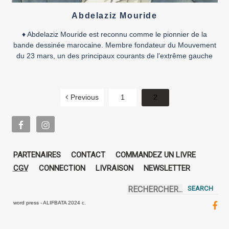
Abdelaziz Mouride
♦ Abdelaziz Mouride est reconnu comme le pionnier de la
bande dessinée marocaine. Membre fondateur du Mouvement
du 23 mars, un des principaux courants de l’extrême gauche
marocaine de la fin des années 1960, Mouride est arrêté en
1974 et condamné à vingt-deux ans de prison. Il sera libéré en
1984 après dix ans de […]
Previous
1
2
PARTENAIRES
CONTACT
COMMANDEZ UN LIVRE
CGV
CONNECTION
LIVRAISON
NEWSLETTER
word press - ALIFBATA 2024 c.