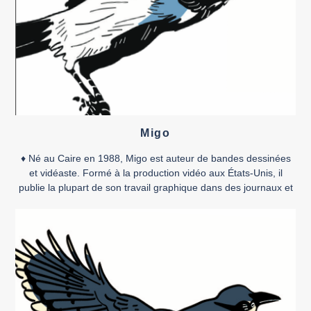
Migo
♦ Né au Caire en 1988, Migo est auteur de bandes dessinées
et vidéaste. Formé à la production vidéo aux États-Unis, il
publie la plupart de son travail graphique dans des journaux et
magazines comme TokTok, Samandal, LAB619 ou Words
without Borders. Il a collaboré en tant que directeur artistique à
plusieurs livres et revues, […]