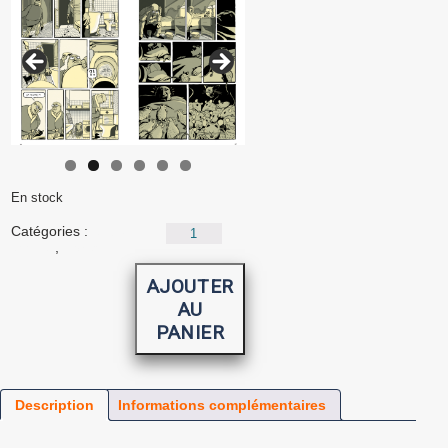
En stock
quantité
Catégories :
edition-
de
accueil
,
Livres
Le
Seigneur
AJOUTER
des
AU
rats
PANIER
Description
Informations complémentaires