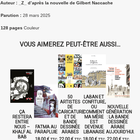
 Auteur : _Z_ d’après la nouvelle de Gilbert Naccache
 Parution :
28 mars 2025
 128 pages
Couleur
VOUS AIMEREZ PEUT-ÊTRE AUSSI…
50
LABAN ET
ARTISTES
CONFITURE,
DE
OU
NOUVELLE
ÇA
CARICATURE
COMMENT
GÉNÉRATION
RESTERA
ET DE
MA MÈRE
: LA BANDE
ENTRE
BANDE
EST
DESSINÉE
NOUS –
FATMA AU
DESSINÉE
DEVENUE
ARABE
KHALF AL
PARAPLUIE
ARABES
LIBANAISE
AUJOURD’HUI.
BAB
18,00
€
22,00
€
18,00
€
22,00
€
TTC
TTC
TTC
TTC