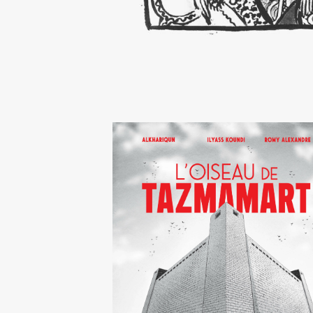
L’Oiseau de Tazmamart