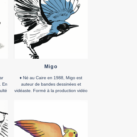
Migo
ar
♦ Né au Caire en 1988, Migo est
. En
auteur de bandes dessinées et
ulté
vidéaste. Formé à la production vidéo
aux États-Unis, il publie la plupart de
son travail graphique dans des
ves
journaux et magazines comme
tine,
TokTok, Samandal, LAB619 ou Words
 été
without Borders. Il a collaboré en tant
rs,
que directeur artistique à plusieurs
livres et revues, […]