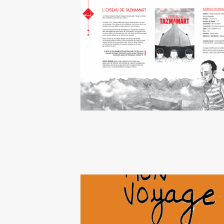
L’Oiseau de Tazmamart