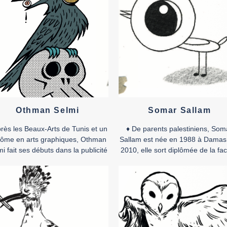
mémoire partagée.
rt.
vec
♦
Accéder au dossier de presse
♦
sier
Othman Selmi
Somar Sallam
près les Beaux-Arts de Tunis et un
♦ De parents palestiniens, Som
lôme en arts graphiques, Othman
Sallam est née en 1988 à Damas
i fait ses débuts dans la publicité
2010, elle sort diplômée de la fac
nt de se consacrer à plein temps
des beaux-arts de la capitale
a propre création, dans laquelle la
syrienne. Elle a participé à de
nde dessinée occupe une place
nombreuses expositions collecti
entrale, faisant de lui l’une des
entre la Syrie, l’Algérie et la Pales
signatures les plus en vue de la
la France et le Royaume-Uni et a
scène tunisienne. Outre […]
présente dans de multiples atelie
résidences […]