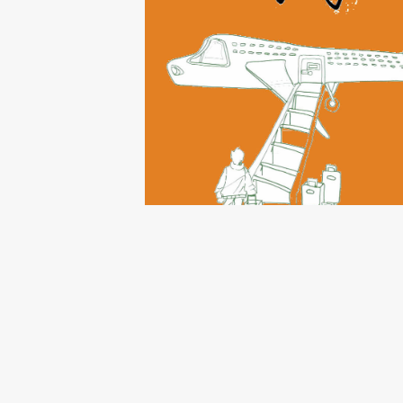
ATELIER FANZINE « MO
VOYAGE »