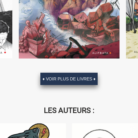
ste
uter
♦ VOIR PLUS DE LIVRES ♦
sa
le
Alors que la
 de
LES AUTEURS :
Syrie tente de se réinventer après les années
plus
de guerre, cet album constitue un témoignage
 du
rare sur la vie sous dictature, en temps de
e la
guerre et d’exil. Diala Brisly ne se contente pas
de témoigner, elle transforme l’intime en
apés