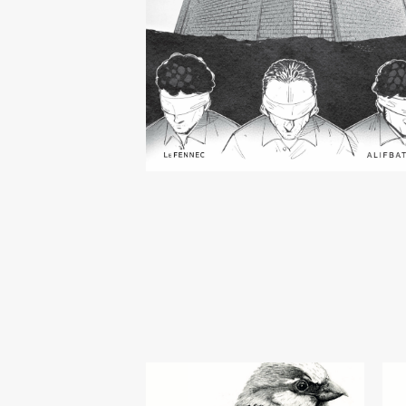
« À l'école militaire, l'esprit critique n'exi
pas... Nous sommes des machines à exéc
les ordres. »
Dans l'ombre de 
cellule étroite aux allures de tombe, où 
temps s'étire à l'infi
ni, il fait la rencontre
Faraj, un petit oiseau blessé qui ne peut 
voler. Avec lui renaît l’espoir, et l’horreur
quotidien est soudain balayée par le vent d
liberté à venir.
D’après le témoignage
d'Ahmed Marzouki, l’un des rares resc