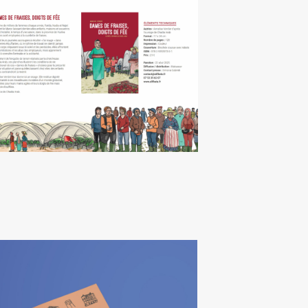
ames de fraises, doigts de
fée