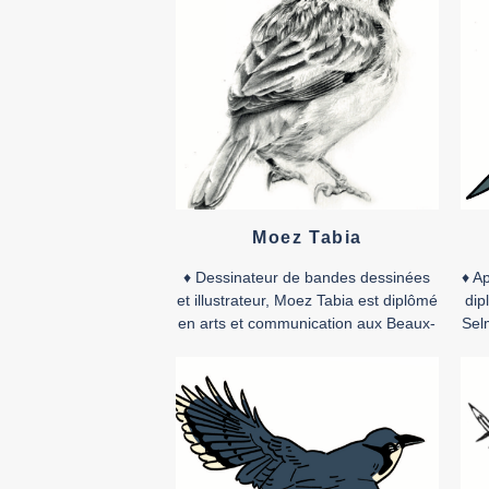
du bagne tristement connu comme
l’Alcatraz marocain, auteur de
Tazmama
Cellule 10
.
Ouvrage coédité au Maroc a
les éditions Le Fennec.
♦
Accéder au dos
de presse
♦
Moez Tabia
♦ Dessinateur de bandes dessinées
♦ A
et illustrateur, Moez Tabia est diplômé
dip
en arts et communication aux Beaux-
Selm
Arts de Tunis. Il a commencé sa
ava
carrière comme storyboarder pour
à s
des entreprises de communication et
ba
comme illustrateur pour des maisons
c
d’édition jeunesse. Il a également
exercé en tant qu’enseignant de
dessin numérique. En 2014, il obtient