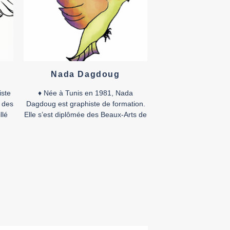
Nada Dagdoug
iste
♦ Née à Tunis en 1981, Nada
t des
Dagdoug est graphiste de formation.
llé
Elle s’est diplômée des Beaux-Arts de
la capitale tunisienne en 2005 et est
e à
docteure chercheuse en sciences et
n de
pratiques des arts. Elle a travaillé
eur
dans la publicité et s’est dédiée en
adre
parallèle au dessin et à la bande
ande
dessinée, à la caricature de […]