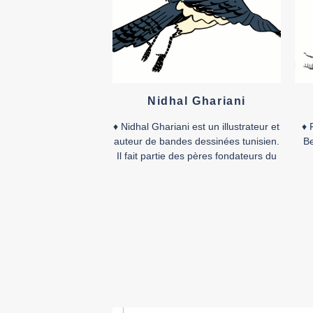
le prix […]
Nidhal Ghariani
♦ Nidhal Ghariani est un illustrateur et
♦ 
auteur de bandes dessinées tunisien.
Be
Il fait partie des pères fondateurs du
collectif du LAB619, auquel il
des
collabore souvent en tant que
p
scénariste aux côtés d’autres
illustrateurs. Il considère l’expression
artistique comme étant le moteur
L
essentiel du progrès social. «
plu
S’investir dans sa passion donne un
pas
sens à […]