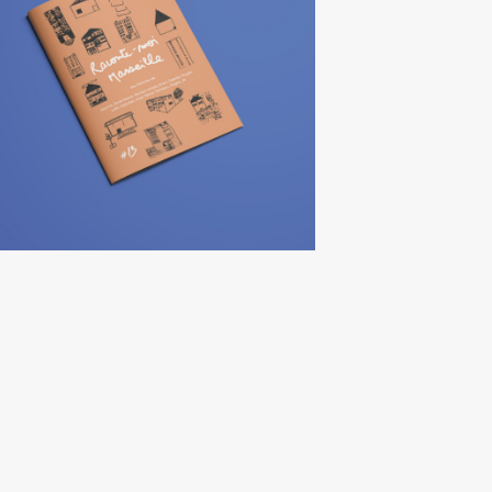
ATELIER FANZINE
« RACONTE-MOI
MARSEILLE »