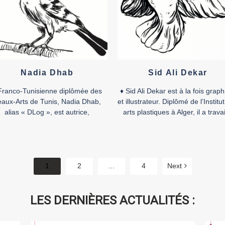
Nadia Dhab
Sid Ali Dekar
Franco-Tunisienne diplômée des
♦ Sid Ali Dekar est à la fois graph
aux-Arts de Tunis, Nadia Dhab,
et illustrateur. Diplômé de l’Institu
alias « DLog », est autrice,
arts plastiques à Alger, il a travai
sinatrice et illustratrice travaillant
pour différentes agences
our le dessin animé et la bande
publicitaires. En 2011, il particip
dessinée. Elle collabore
une série d’ateliers de conceptio
régulièrement avec le collectif
bande dessinée animés par l’aut
AB619 depuis 2014. Comme la
belge Étienne Schreder dans le c
1
2
…
4
Next
part des artistes, dit-elle, elle n’a
du festival international de la b
 besoin d’argent, et encore moins
dessinée d’Alger, […]
de manger, car elle se […]
LES DERNIÈRES ACTUALITÉS :