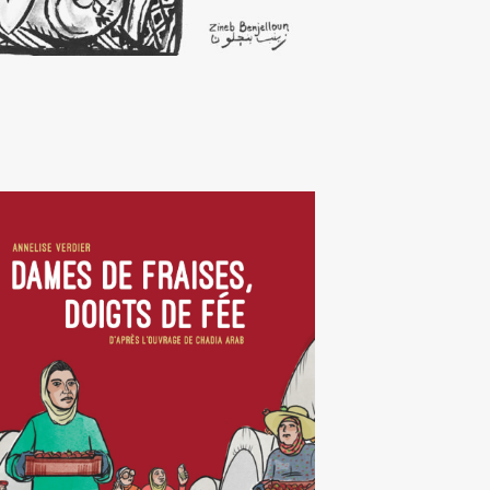
ames de fraises, doigts de
fée