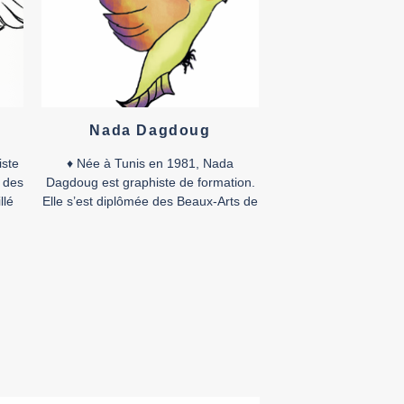
Nada Dagdoug
iste
♦ Née à Tunis en 1981, Nada
t des
Dagdoug est graphiste de formation.
llé
Elle s’est diplômée des Beaux-Arts de
la capitale tunisienne en 2005 et est
e à
docteure chercheuse en sciences et
n de
pratiques des arts. Elle a travaillé
eur
dans la publicité et s’est dédiée en
adre
parallèle au dessin et à la bande
ande
dessinée, à la caricature de […]