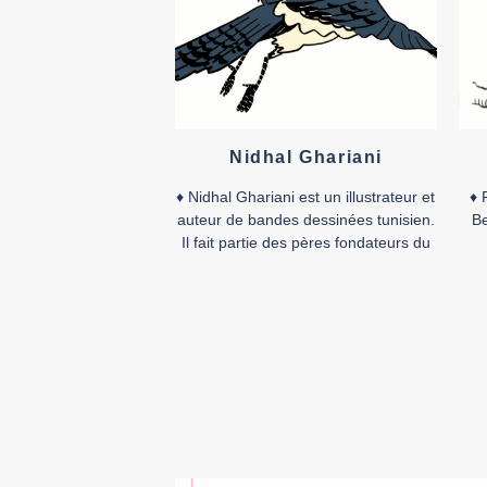
le prix […]
Nidhal Ghariani
♦ Nidhal Ghariani est un illustrateur et
♦ 
auteur de bandes dessinées tunisien.
Be
Il fait partie des pères fondateurs du
collectif du LAB619, auquel il
des
collabore souvent en tant que
p
scénariste aux côtés d’autres
illustrateurs. Il considère l’expression
artistique comme étant le moteur
L
essentiel du progrès social. «
plu
S’investir dans sa passion donne un
pas
sens à […]