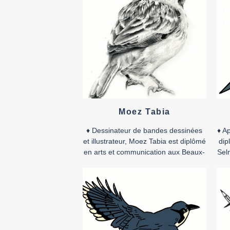
du bagne tristement connu comme
l’Alcatraz marocain, auteur de
Tazmama
Cellule 10
.
Ouvrage coédité au Maroc a
les éditions Le Fennec.
♦
Accéder au dos
de presse
♦
Moez Tabia
♦ Dessinateur de bandes dessinées
♦ A
et illustrateur, Moez Tabia est diplômé
dip
en arts et communication aux Beaux-
Selm
Arts de Tunis. Il a commencé sa
ava
carrière comme storyboarder pour
à s
des entreprises de communication et
ba
comme illustrateur pour des maisons
c
d’édition jeunesse. Il a également
exercé en tant qu’enseignant de
dessin numérique. En 2014, il obtient