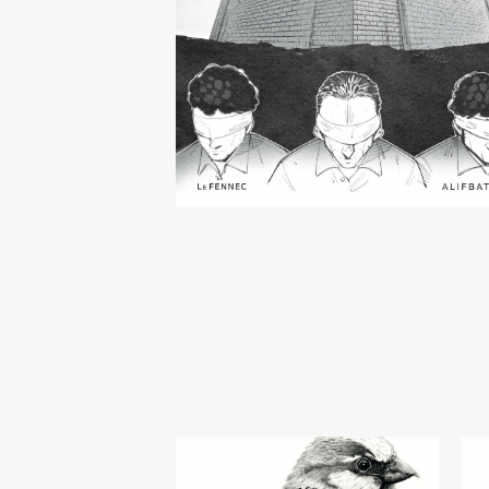
« À l'école militaire, l'esprit critique n'exi
pas... Nous sommes des machines à exéc
les ordres. »
Dans l'ombre de 
cellule étroite aux allures de tombe, où 
temps s'étire à l'infi
ni, il fait la rencontre
Faraj, un petit oiseau blessé qui ne peut 
voler. Avec lui renaît l’espoir, et l’horreur
quotidien est soudain balayée par le vent d
liberté à venir.
D’après le témoignage
d'Ahmed Marzouki, l’un des rares resc