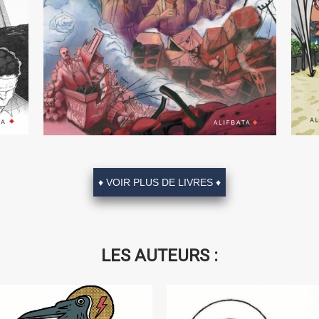
ste
uter
♦ VOIR PLUS DE LIVRES ♦
sa
le
Alors que la
 de
LES AUTEURS :
Syrie tente de se réinventer après les années
plus
de guerre, cet album constitue un témoignage
 du
rare sur la vie sous dictature, en temps de
e la
guerre et d’exil. Diala Brisly ne se contente pas
de témoigner, elle transforme l’intime en
apés