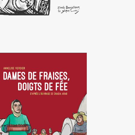
ames de fraises, doigts de
fée