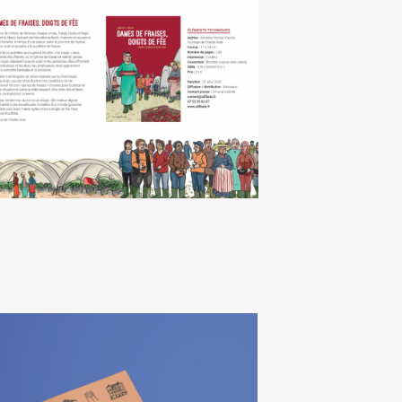
ames de fraises, doigts de
fée