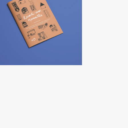
ATELIER FANZINE
« RACONTE-MOI
MARSEILLE »