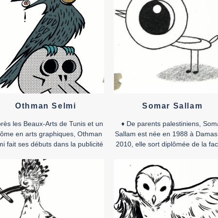
mémoire partagée.
rt.
vec
♦
Accéder au dossier de presse
♦
sier
Othman Selmi
Somar Sallam
près les Beaux-Arts de Tunis et un
♦ De parents palestiniens, Som
lôme en arts graphiques, Othman
Sallam est née en 1988 à Damas
i fait ses débuts dans la publicité
2010, elle sort diplômée de la fac
nt de se consacrer à plein temps
des beaux-arts de la capitale
a propre création, dans laquelle la
syrienne. Elle a participé à de
nde dessinée occupe une place
nombreuses expositions collecti
entrale, faisant de lui l’une des
entre la Syrie, l’Algérie et la Pales
signatures les plus en vue de la
la France et le Royaume-Uni et a
scène tunisienne. Outre […]
présente dans de multiples atelie
résidences […]