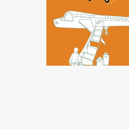
ATELIER FANZINE « MO
VOYAGE »