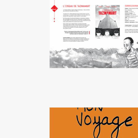
L’Oiseau de Tazmamart