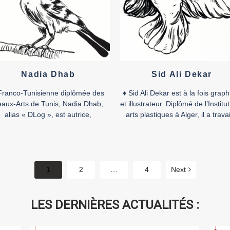
Nadia Dhab
Sid Ali Dekar
Franco-Tunisienne diplômée des
♦ Sid Ali Dekar est à la fois graph
aux-Arts de Tunis, Nadia Dhab,
et illustrateur. Diplômé de l’Institu
alias « DLog », est autrice,
arts plastiques à Alger, il a travai
sinatrice et illustratrice travaillant
pour différentes agences
our le dessin animé et la bande
publicitaires. En 2011, il particip
dessinée. Elle collabore
une série d’ateliers de conceptio
régulièrement avec le collectif
bande dessinée animés par l’aut
AB619 depuis 2014. Comme la
belge Étienne Schreder dans le c
1
2
…
4
Next
part des artistes, dit-elle, elle n’a
du festival international de la b
 besoin d’argent, et encore moins
dessinée d’Alger, […]
de manger, car elle se […]
LES DERNIÈRES ACTUALITÉS :