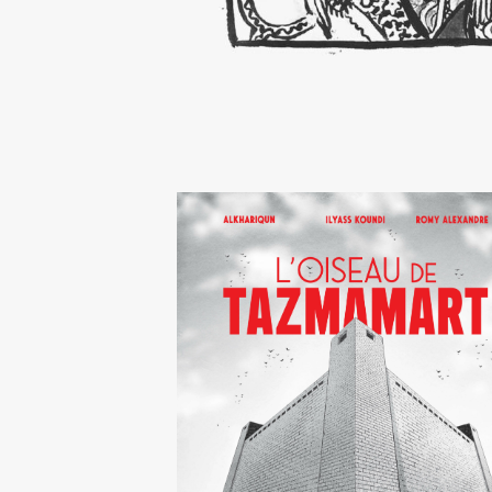
L’Oiseau de Tazmamart