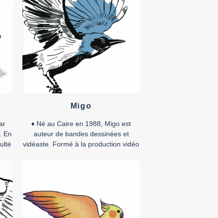
Migo
ar
♦ Né au Caire en 1988, Migo est
. En
auteur de bandes dessinées et
ulté
vidéaste. Formé à la production vidéo
aux États-Unis, il publie la plupart de
son travail graphique dans des
ves
journaux et magazines comme
tine,
TokTok, Samandal, LAB619 ou Words
 été
without Borders. Il a collaboré en tant
rs,
que directeur artistique à plusieurs
livres et revues, […]