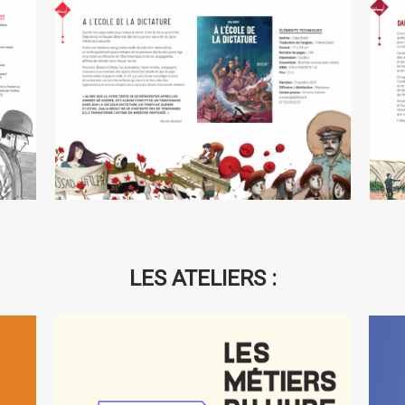
D
A l’école de la dictature
LES ATELIERS :